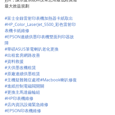
最大效益規劃
#富士全錄雷射印表機加熱器卡紙取出
#HP_Color_LaserJet_5500_彩色雷射印
表機卡紙維修
#EPSON連續供墨印表機雙面列印器故
障
#華碩ASUS筆電喇叭老化更換
#出租套房網路改善
#資料救援
#大供墨改機租賃
#原廠連續供墨租賃
#主機疑難雜症處裡
#Macbook喇叭修復
#進紙控制電磁閥開關
#更換主馬達齒輪組
#HP印表機維修
#店內資訊設備緊急維修
#EPSON印表機維修