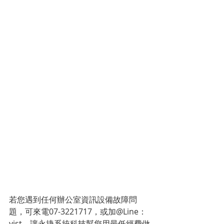
若您遇到任何辦公室資訊設備故障問
題，可來電07-3221717，或加@Line：
yjst，讓永捷系統科技幫您用最低經費做