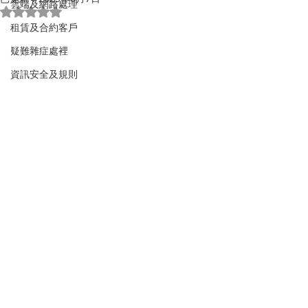
雲端及網路處理
評等為 NaN（最高為 5 顆星）。
租賃及合約客戶
疑難雜症處裡
資訊安全及規則