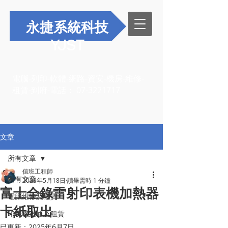
永捷系統科技
YJST
電腦-列印-軟體-網路-資安-機房-維修-
租賃-到府-電話：
07-3221717
文章
所有文章
值班工程師
所有文章
2023年5月18日
讀畢需時 1 分鐘
富士全錄雷射印表機加熱器
電腦維修及租賃
卡紙取出
印表機維修及租賃
已更新：
2025年6月7日