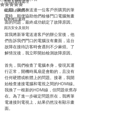
雲端及網路處理
評等為 NaN（最高為 5 顆星）。
近期，我們在送達一位客戶所購買的筆
租賃及合約客戶
電時，順便協助他們檢修門口電腦無畫
疑難雜症處裡
面的問題，最終成功鎖定了故障原因。
資訊安全及規則
當我將新筆電送達客戶的辦公室後，他
們告訴我們門口的電腦沒有畫面，這台
故障在接待訪客時會遇到不少麻煩。了
解情況後，我立即開始檢測故障原因。
首先，我們檢查了電腦本身，發現其運
行正常，開機時風扇是會動的，且沒有
任何硬體或軟體上的問題。接著，我開
始檢查連接電腦和電視之間的HDMI線。
我換了一根新的HDMI線，但問題依舊存
在。為了進一步確定問題所在，我將筆
電連接到電視上，結果仍然沒有顯示畫
面。