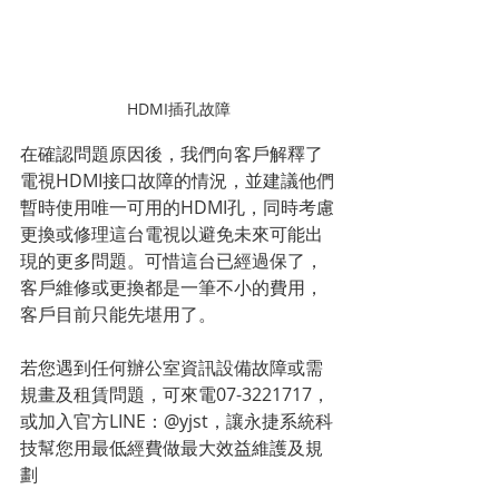
HDMI插孔故障
在確認問題原因後，我們向客戶解釋了
電視HDMI接口故障的情況，並建議他們
暫時使用唯一可用的HDMI孔，同時考慮
更換或修理這台電視以避免未來可能出
現的更多問題。可惜這台已經過保了，
客戶維修或更換都是一筆不小的費用，
客戶目前只能先堪用了。
若您遇到任何辦公室資訊設備故障或需
規畫及租賃問題，可來電07-3221717，
或加入官方LINE：@yjst，讓永捷系統科
技幫您用最低經費做最大效益維護及規
劃