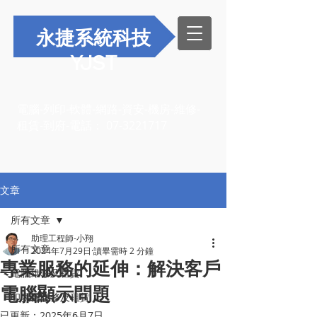
永捷系統科技
YJST
電腦-列印-軟體-網路-資安-機房-維修-
租賃-到府-電話：
07-3221717
文章
所有文章
助理工程師-小翔
所有文章
2024年7月29日
讀畢需時 2 分鐘
專業服務的延伸：解決客戶
電腦維修及租賃
電腦顯示問題
印表機維修及租賃
已更新：
2025年6月7日