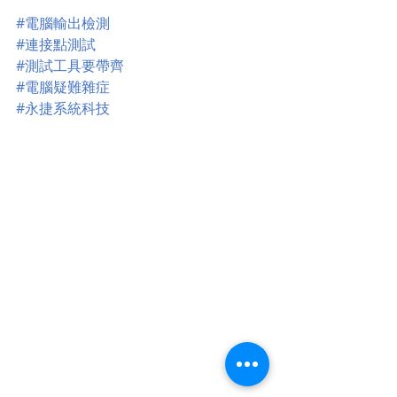
#電腦輸出檢測
#連接點測試
#測試工具要帶齊
#電腦疑難雜症
#永捷系統科技