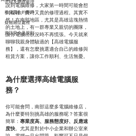
雲端及網路處理
說到電腦維修，大家第一時間可能會想
租賃及合約客戶
到複雜、費時又貴的修理過程。其實不
然！在南部地區，尤其是高雄這塊熱情
疑難雜症處裡
的土地上，有一群專業又親切的團隊，
資訊安全及規則
讓你電腦出狀況時不再慌張。今天就來
聊聊我親身體驗過的【高雄電腦服
務】，還有怎麼挑選適合自己的維修與
租賃方案，讓你工作順利、生活無憂。
為什麼選擇高雄電腦服
務？
你可能會問，南部這麼多電腦維修店，
為什麼要特別挑高雄的服務呢？答案很
簡單：
專業度高、服務態度好、反應速
度快
。尤其是對於中小企業和辦公室來
說，電腦一旦出問題，影響可不只是個