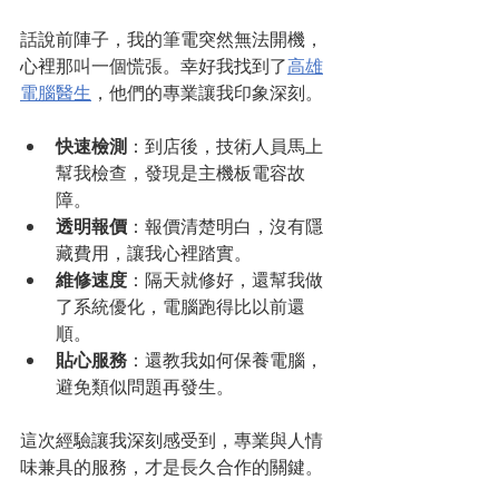
話說前陣子，我的筆電突然無法開機，
心裡那叫一個慌張。幸好我找到了
高雄
電腦醫生
，他們的專業讓我印象深刻。
快速檢測
：到店後，技術人員馬上
幫我檢查，發現是主機板電容故
障。
透明報價
：報價清楚明白，沒有隱
藏費用，讓我心裡踏實。
維修速度
：隔天就修好，還幫我做
了系統優化，電腦跑得比以前還
順。
貼心服務
：還教我如何保養電腦，
避免類似問題再發生。
這次經驗讓我深刻感受到，專業與人情
味兼具的服務，才是長久合作的關鍵。