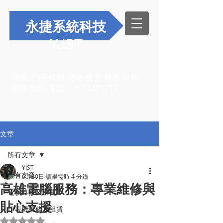
永捷系統科技
YJST
電腦-列印-軟體-網路-資安-機房-維修-
租賃-到府-電話：
07-3221717
文章
所有文章
YJST
所有文章
6月30日
讀畢需時 4 分鐘
高雄電腦服務：專業維修與
電腦維修及租賃
貼心支援
印表機維修及租賃
評等為 NaN（最高為 5 顆星）。