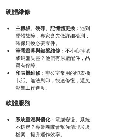
硬體維修
主機板、硬碟、記憶體更換
：遇到
硬體故障，專家會先做詳細檢測，
確保只換必要零件。
筆電螢幕與鍵盤維修
：不小心摔壞
或鍵盤失靈？他們有原廠配件，品
質有保障。
印表機維修
：辦公室常用的印表機
卡紙、無法列印，快速修復，避免
影響工作進度。
軟體服務
系統重灌與優化
：電腦變慢、系統
不穩定？專業團隊會幫你清理垃圾
檔案，提升運作效率。