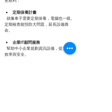
更順利：
定期保養計畫
  就像車子需要定期保養，電腦也一樣。
定期檢查能預防大問題，延長設備壽
命。
企業IT顧問服務
  幫助中小企業規劃資訊設備，提升整體
效率與安全。
緊急支援服務
  突發狀況時，能快速派人到場處理，減
少停工時間。
設備升級建議
  根據使用需求，提供硬體升級方案，讓
你不必頻繁換新機。