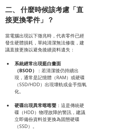
二、 什麼時候該考慮「直
接更換零件」？
當電腦出現以下徵兆時，代表零件已經
發生硬體損耗，單純清潔無法修復，建
議直接更換以避免後續資料遺失：
系統經常出現藍白畫面
（BSOD）
：若清潔後仍持續出
現，通常是記憶體（RAM）或硬碟
（SSD/HDD）出現壞軌或金手指氧
化。
硬碟出現異常喀喀聲
：這是傳統硬
碟（HDD）物理故障的警訊，建議
立即備份資料並更換為固態硬碟
（SSD）。