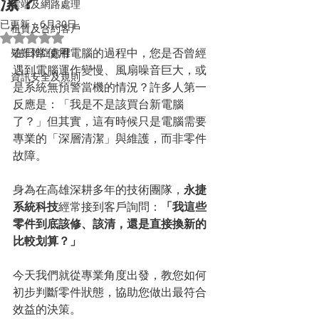
潔？
雲端及網路處理
已更新：
6月30日
租賃及合約客戶
評等為 NaN（最高為 5 顆星）。
在日常使用電腦的過程中，您是否曾經
疑難雜症處裡
遇到電腦運作變慢、風扇噪音巨大，或
資訊安全及規則
是系統無預警當機的情況？許多人第一
反應是：「我是不是該買台新電腦
了？」但其實，這有時候只是電腦需要
專業的「深層清潔」與維護，而非零件
故障。
身為在高雄深耕多年的技術團隊，
永捷
系統科技
經常接到客戶詢問：
「我這些
零件到底該修、該清，還是直接換新的
比較划算？」
今天我們就從專業角度出發，教您如何
初步判斷零件狀態，協助您做出最符合
效益的決策。