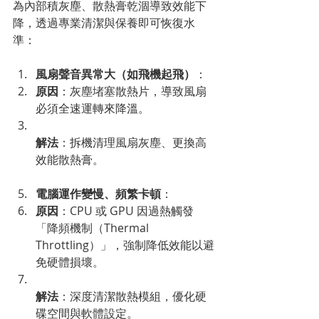
為內部積灰塵、散熱膏乾涸導致效能下
降，透過專業清潔與保養即可恢復水
準：
風扇聲音異常大（如飛機起飛）
：
原因
：灰塵堵塞散熱片，導致風扇
必須全速運轉來降溫。
解法
：拆機清理風扇灰塵、更換高
效能散熱膏。
電腦運作變慢、頻繁卡頓
：
原因
：CPU 或 GPU 因過熱觸發
「降頻機制（Thermal 
Throttling）」，強制降低效能以避
免硬體損壞。
解法
：深度清潔散熱模組，優化硬
碟空間與軟體設定。