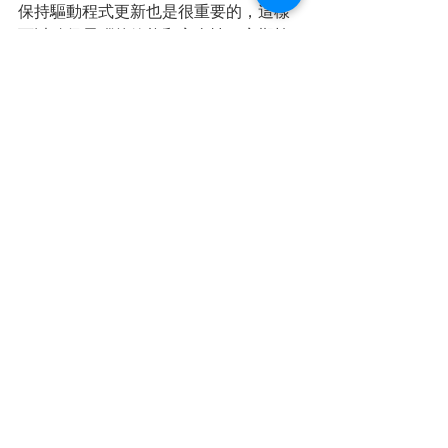
保持驅動程式更新也是很重要的，這樣
可以確保電腦的效能和安全性。定期檢
查是否有新的更新，讓您的電腦保持最
佳狀態。
3. 使用防毒軟體
防毒軟體是保護電腦的重要工具，定期
掃描系統，確保沒有病毒或惡意軟體入
侵。這樣可以避免資料損失或系統崩潰
的風險。
4. 優化硬碟
定期對硬碟進行優化，清理不必要的檔
案，這樣可以釋放空間，提升電腦的運
行速度。使用內建的磁碟清理工具，讓
您的電腦運行如新。