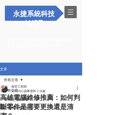
永捷系統科技
YJST
電腦-列印-軟體-網路-資安-機房-維修-
租賃-到府-電話：
07-3221717
文章
所有文章
值班工程師
所有文章
5月24日
讀畢需時 3 分鐘
高雄電腦維修推薦：如何判
電腦維修及租賃
斷零件是需要更換還是清
印表機維修及租賃