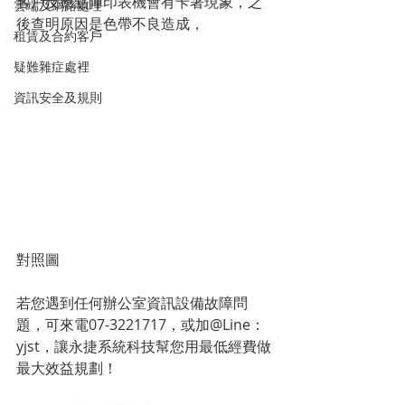
客戶反應點陣印表機會有卡著現象，之
雲端及網路處理
後查明原因是色帶不良造成，
租賃及合約客戶
疑難雜症處裡
資訊安全及規則
對照圖
若您遇到任何辦公室資訊設備故障問
題，可來電07-3221717，或加@Line：
yjst
，讓永捷系統科技幫您用最低經費做
最大效益規劃！