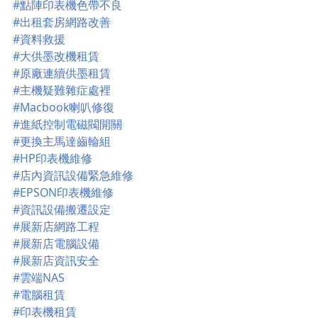
#點陣印表機色帶不良
#出租套房網路改善
#資料救援
#大供墨改機租賃
#原廠連續供墨租賃
#主機疑難雜症處裡
#Macbook喇叭修復
#進紙控制電磁閥開關
#更換主馬達齒輪組
#HP印表機維修
#店內資訊設備緊急維修
#EPSON印表機維修
#資訊設備搬遷設定
#展新店網路工程
#展新店電腦設備
#展新店資訊安全
#雲端NAS
#電腦租賃
#印表機租賃