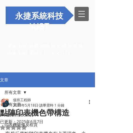
永捷系統科技
YJST
電腦-列印-軟體-網路-資安-機房-維修-
租賃-到府-電話：
07-3221717
文章
所有文章
值班工程師
所有文章
2023年5月18日
讀畢需時 1 分鐘
點陣印表機色帶構造
電腦維修及租賃
已更新：
2025年6月7日
印表機維修及租賃
評等為 NaN（最高為 5 顆星）。