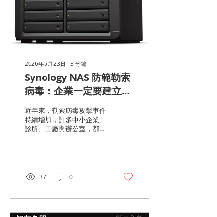
2026年5月23日
∙
3
分鐘
Synology NAS 防範勒索
病毒：企業一定要建立的
3 道資安防線
近年來，勒索病毒攻擊事件
持續增加，許多中小企業、
診所、工廠與辦公室，都曾
因資料遭加密而面臨停工危
機。尤其當企業開始導入
NAS 儲存設備後，如果沒有
正確設定備份與安全機制，
反而可能成為駭客優先攻擊
37
0
的目標。 以 Synology NAS
為例，其實系統本身已經提
供相當完整的防護功能。只
要建立正確的資安架構，就