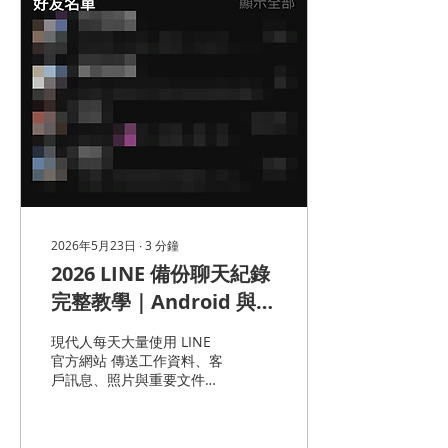
能大幅降低勒索病毒造成的
損失。 以下整理出
Synology NAS 最重要的 3
道勒索病毒防線。
Synology NAS 第一防線：
建立不可竄改快照
（Snapshots） 對抗勒索病
毒最有效的方法之一，就是
建立「快照
（Snapshot）」機制。 透
過 Snapshot Replication
功能，系統可以定期記錄資
料當下狀態。即使檔案遭到
2026年5月23日
∙
3
分鐘
加密、中毒或誤刪，也能快
2026 LINE 備份聊天紀錄
速回復到正常版本。 為什麼
快照很重要？ 1. 不可竄改
完整教學｜Android 與
功能（Immutable
iPhone 備份到 Google
Snapshot） 當啟用「不可
現代人每天大量使用 LINE
竄改快照」後，在設定期限
Drive／iCloud 一次搞懂
官方網站 傳送工作資料、客
內： 無法被刪除 無法被修
戶訊息、照片與重要文件，
改 即使管理員帳號遭駭也無
一旦手機故障、遺失或換
法破壞 這代表駭客即使成功
機，沒有事先備份聊天紀
入侵 NAS，也很難完全摧毀
錄，往往會造成資料無法救
備份資料。 2. 快速還原資