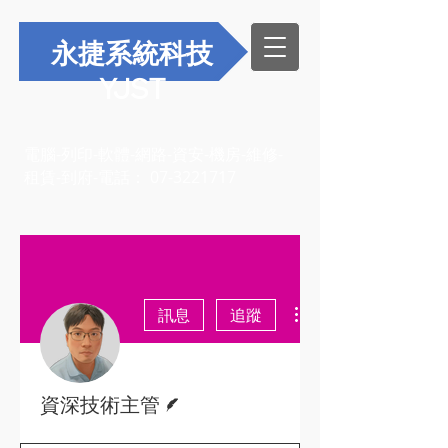
永捷系統科技
YJST
電腦-列印-軟體-網路-資安-機房-維修-
租賃-到府-電話：
07-3221717
更多動作
訊息
追蹤
作者
資深技術主管