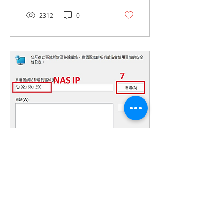
回的情況。 本篇整理最新
料 若企業不幸遭受勒索病毒
2026 年 LINE 備份聊天紀錄
2312
0
攻擊：...
完整教學，包含 Android
備份到 Google Drive、
iPhone 備份到 iCloud、自
動備份設定，以及換手機前
一定要注意的重點。 為什麼
LINE 聊天紀錄一定要備
份？ 很多人以為 LINE 會自
動保存聊天內容，但實際
上： 換手機可能導致聊天紀
錄消失 手機損壞可能無法復
原資料 LINE 重裝後可能無
法找回訊息 工作客戶紀錄可
能永久遺失 尤其對公司行
號、業務人員、工程師、店
家客服來說，LINE 已經是
重要的溝通工具，定期備份
非常必要。 LINE 備份聊天
2025年12月21日
∙
2
分鐘
紀錄前要先確認的事情 在開
Windows 11 檔案總管無
始備份之前，建議先完成以
下檢查： 1. 確認網路穩定
法預覽PDF（含 NAS）解
建議使用 Wi-Fi 進行備份，
決教學
避免： 備份中斷 備份失敗