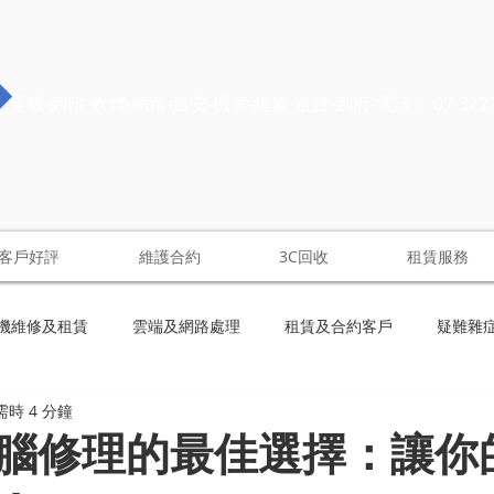
電腦-列印-軟體-網路-資安-機房-維修-租賃-到府-電話： 07-322
客戶好評
維護合約
3C回收
租賃服務
機維修及租賃
雲端及網路處理
租賃及合約客戶
疑難雜
時 4 分鐘
腦修理的最佳選擇：讓你