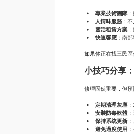
專業技術團隊
：
人情味服務
：不
靈活租賃方案
：
快速響應
：南部
如果你正在找三民區
小技巧分享
修理固然重要，但預
定期清理灰塵
：
安裝防毒軟體
：
保持系統更新
：
避免過度使用
：