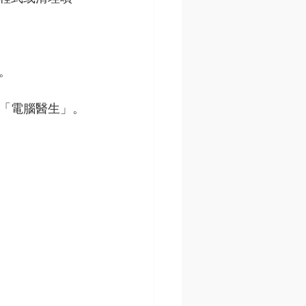
。
「電腦醫生」。