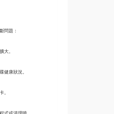
斷問題：
擴大。
碟健康狀況。
卡。
程式或清理噴