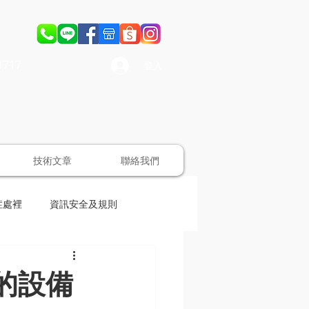
1717
登入
技術文章
聯絡我們
症處裡
資訊安全及規則
的設備