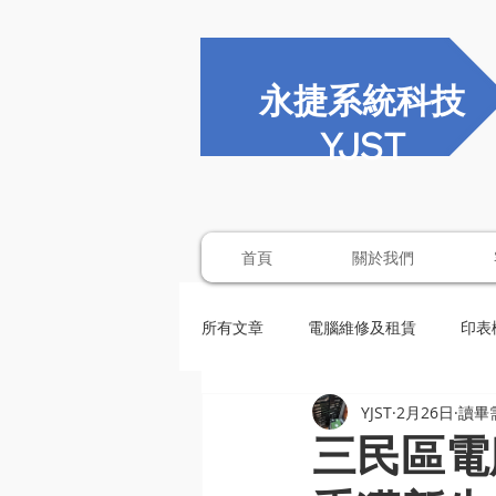
永捷系統科技
YJST
首頁
關於我們
所有文章
電腦維修及租賃
印表
YJST
2月26日
讀畢需
三民區電