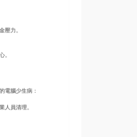
金壓力。
心。
的電腦少生病：
業人員清理。