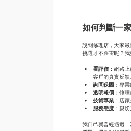
如何判斷一
說到修理店，大家最
挑選才不踩雷呢？我
看評價
：網路上
客戶的真實反饋
詢問保固
：專業
透明報價
：修理
技術專業
：店家
服務態度
：親切
我自己就曾經遇過一