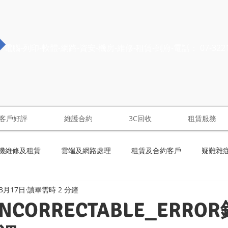
電腦-列印-軟體-網路-資安-機房-維修-租賃-到府-電話： 07-322
客戶好評
維護合約
3C回收
租賃服務
機維修及租賃
雲端及網路處理
租賃及合約客戶
疑難雜
年3月17日
讀畢需時 2 分鐘
NCORRECTABLE_ERRO