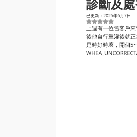
診斷及處
已更新：
2025年6月7日
評等為 NaN（最高
上週有一位舊客戶來
後他自行重灌後就正
是時好時壞，開個5
WHEA_UNCORRE