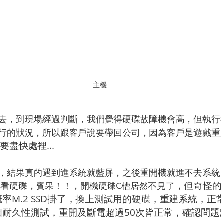
主機 
去，到現場經過判斷，我們覺得硬碟故障機會高，但執行
行的狀況，所以跟客戶說要帶回公司，因為客戶是遊戲重
要盡快處裡...
，結果真的遇到進系統就藍屏，之後重開機就進不去系統
，但奇怪
後台看硬碟，賓果！！，開機硬碟C槽居然不見了
率M.2 SSD掛了，換上測試用的硬碟，重建系統，
個耐久性測試，重開及斷電超過50次皆正常，確認問題