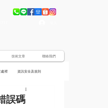
1717
登入
技術文章
聯絡我們
症處裡
資訊安全及規則
R錯誤碼