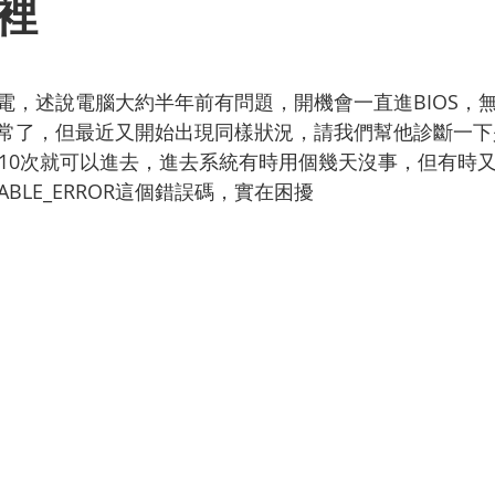
裡
為 5 顆星）。
電，述說電腦大約半年前有問題，開機會一直進BIOS，
常了，但最近又開始出現同樣狀況，請我們幫他診斷一下
~10次就可以進去，進去系統有時用個幾天沒事，但有時
CTABLE_ERROR這個錯誤碼，實在困擾