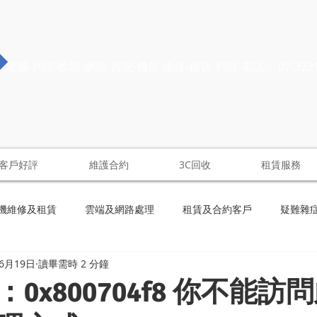
電腦-列印-軟體-網路-資安-機房-維修-租賃-到府-電話： 07-322
客戶好評
維護合約
3C回收
租賃服務
機維修及租賃
雲端及網路處理
租賃及合約客戶
疑難雜
年6月19日
讀畢需時 2 分鐘
0x800704f8 你不能訪