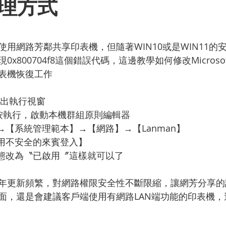
理方式
為 5 顆星）。
用網路芳鄰共享印表機，但隨著WIN10或是WIN11的
800704f8這個錯誤代碼，這邊教學如何修改Microsoft 
表機恢復工作
鍵 叫出執行視窗
msc 按執行，啟動本機群組原則編輯器
→【系統管理範本】→【網路】→【Lanman】
啟用不安全的來賓登入】
狀態改為〝已啟用〞這樣就可以了
近幾年更新頻繁，對網路權限安全性不斷限縮，讓網芳分享
面，還是會建議客戶端使用有網路LAN端功能的印表機，