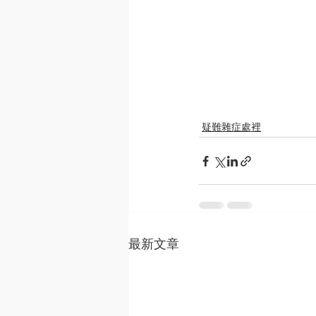
疑難雜症處裡
最新文章