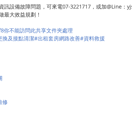
設備故障問題，可來電07-3221717，或加@Line：y
做最大效益規劃！
04f8你不能訪問此共享文件夾處理
更換及接點清潔
#出租套房網路改善
#資料救援
關
維修