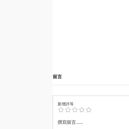
留言
新增評等
【緊急通知與應對指南】
撰寫留言......
Weebly 宣佈退出台灣！網站