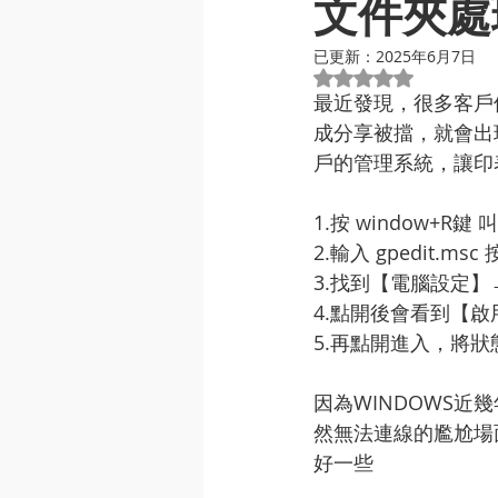
文件夾處
已更新：
2025年6月7日
評等為 NaN（最高
最近發現，很多客戶使
成分享被擋，就會出現0x
戶的管理系統，讓印
1.按 window+R
2.輸入 gpedit.
3.找到【電腦設定】
4.點開後會看到【
5.再點開進入，將
因為WINDOWS
然無法連線的尷尬場
好一些