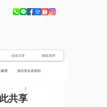
1717
登入
技術文章
聯絡我們
症處裡
資訊安全及規則
問此共享