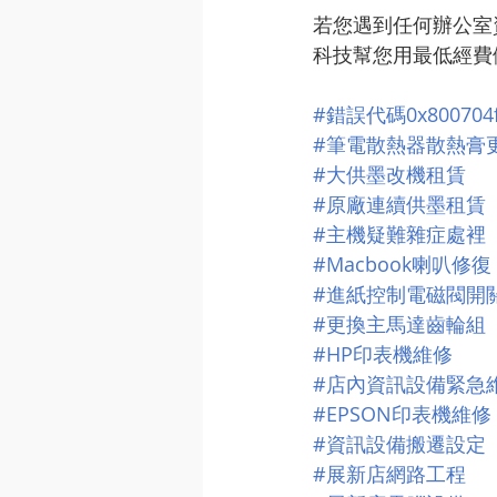
若您遇到任何辦公室資訊
科技幫您用最低經費
#錯誤代碼0x8007
#筆電散熱器散熱膏
#大供墨改機租賃
#原廠連續供墨租賃
#主機疑難雜症處裡
#Macbook喇叭修復
#進紙控制電磁閥開
#更換主馬達齒輪組
#HP印表機維修
#店內資訊設備緊急
#EPSON印表機維修
#資訊設備搬遷設定
#展新店網路工程