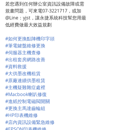
若您遇到任何辦公室資訊設備故障或需
規畫問題，可來電07-3221717，或加
@Line：yjst，讓永捷系統科技幫您用最
低經費做最大效益規劃
#如何更換點陣機印字頭
#筆電鍵盤維修更換
#伺服器主機查修
#出租套房網路改善
#資料救援
#大供墨改機租賃
#原廠連續供墨租賃
#主機疑難雜症處裡
#Macbook喇叭修復
#進紙控制電磁閥開關
#更換主馬達齒輪組
#HP印表機維修
#店內資訊設備緊急維修
#EPSON印表機維修