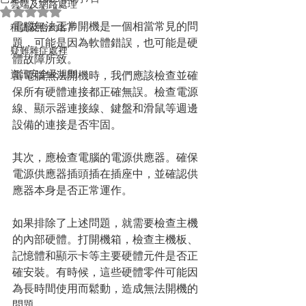
雲端及網路處理
評等為 NaN（最高為 5 顆星）。
電腦無法正常開機是一個相當常見的問
租賃及合約客戶
題，可能是因為軟體錯誤，也可能是硬
疑難雜症處裡
體故障所致。
資訊安全及規則
當電腦無法開機時，我們應該檢查並確
保所有硬體連接都正確無誤。檢查電源
線、顯示器連接線、鍵盤和滑鼠等週邊
設備的連接是否牢固。
其次，應檢查電腦的電源供應器。確保
電源供應器插頭插在插座中，並確認供
應器本身是否正常運作。
如果排除了上述問題，就需要檢查主機
的內部硬體。打開機箱，檢查主機板、
記憶體和顯示卡等主要硬體元件是否正
確安裝。有時候，這些硬體零件可能因
為長時間使用而鬆動，造成無法開機的
問題。