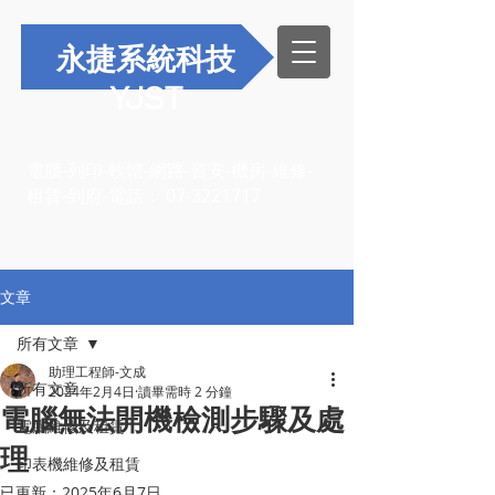
永捷系統科技
YJST
電腦-列印-軟體-網路-資安-機房-維修-
租賃-到府-電話：
07-3221717
文章
所有文章
助理工程師-文成
所有文章
2024年2月4日
讀畢需時 2 分鐘
電腦無法開機檢測步驟及處
電腦維修及租賃
理
印表機維修及租賃
已更新：
2025年6月7日