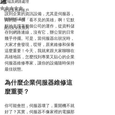
慮
雲端及網路處理
評等為 NaN（最高為 5 顆星）。
租賃及合約客戶
說到企業的資訊設備，尤其是伺服器，
疑難雜症處裡
真的是一個「看不見的英雄」啊！它默
默地支撐著整個公司的運作，從資料儲
資訊安全及規則
存到網路連線，沒有它，辦公室的日常
幾乎停擺。可是，當伺服器出狀況時，
大家才會發現，哎呀，原來維修和保養
這麼重要！今天，我就來跟大家聊聊在
高雄地區，怎麼找到專業又貼心的企業
伺服器維修專家，讓你的設備隨時保持
最佳狀態。
為什麼企業伺服器維修這
麼重要？
你可能會想，伺服器壞了，重開機不就
好了？其實，伺服器不像家裡的電腦那