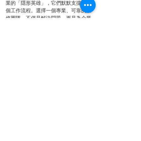
業的「隱形英雄」，它們默默支撐著整
個工作流程。選擇一個專業、可靠的維
修團隊，不僅是解決問題，更是為企業
的未來打下穩固基礎。
在南部地區，尤其是高雄、屏東、台南
和台東，永捷系統科技有限公司以專業
技術和貼心服務，成為許多企業的首選
夥伴。無論是維修、租賃還是系統整
合，他們都能提供最適合的解決方案。
別讓伺服器故障成為你事業的絆腳石，
趕快行動起來，讓專家幫你守護企業的
資訊安全和穩定運作吧！未來的路，永
捷系統科技有限公司陪你一起走。
希望這篇分享能幫助你更了解高雄企業
伺服器維修的重要性和選擇秘訣。遇到
問題別怕，專業的團隊就在你身邊，隨