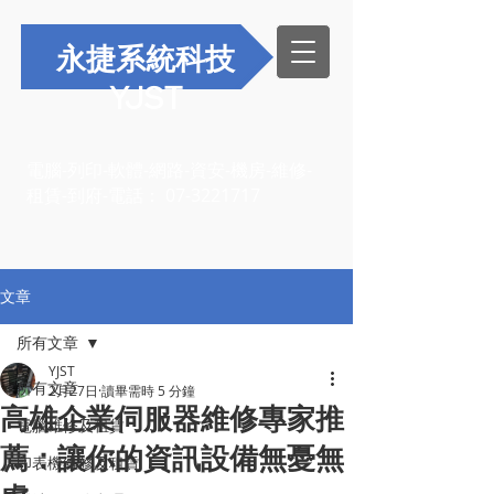
永捷系統科技
YJST
電腦-列印-軟體-網路-資安-機房-維修-
租賃-到府-電話：
07-3221717
文章
所有文章
YJST
所有文章
2月27日
讀畢需時 5 分鐘
高雄企業伺服器維修專家推
電腦維修及租賃
薦：讓你的資訊設備無憂無
印表機維修及租賃