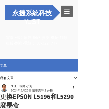
永捷系統科技
YJST
電腦-列印-軟體-網路-資安-機房-維修-
租賃-到府-電話：
07-3221717
文章
所有文章
助理工程師-小翔
2024年5月26日
讀畢需時 2 分鐘
更換EPSON L5196和L5290
廢墨盒