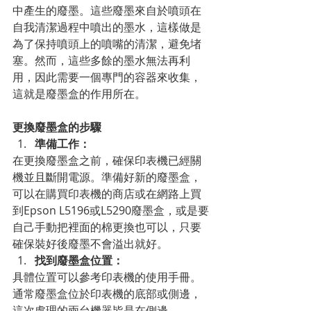
中產生的廢墨。這些廢墨來自於噴頭在
自我清潔過程中噴出的墨水，這樣做是
為了保持噴頭上的噴嘴的清潔，避免堵
塞。然而，這些多餘的墨水無法再利
用，因此需要一個專門的容器來收集，
這就是廢墨盒的作用所在。
更換廢墨盒的步驟
準備工作：
在更換廢墨盒之前，確保印表機已經關
機並且斷開電源。準備好新的廢墨盒，
可以在購買印表機的商店或在網路上買
到Epson L5196或L5290廢墨盒，或是要
自己手動把裡面的棉更換也可以，只要
確保裝好後廢墨不會溢出就好。
找到廢墨盒位置：
具體位置可以參考印表機的使用手冊。
通常廢墨盒位於印表機的底部或側邊，
這次處理的兩台機器皆是在側邊。