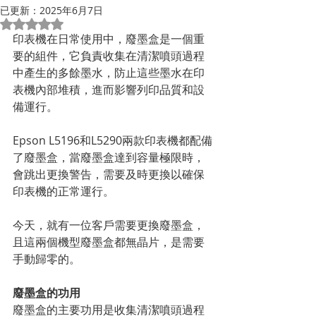
已更新：
2025年6月7日
評等為 NaN（最高為 5 顆星）。
印表機在日常使用中，廢墨盒是一個重
要的組件，它負責收集在清潔噴頭過程
中產生的多餘墨水，防止這些墨水在印
表機內部堆積，進而影響列印品質和設
備運行。
Epson L5196和L5290兩款印表機都配備
了廢墨盒，當廢墨盒達到容量極限時，
會跳出更換警告，需要及時更換以確保
印表機的正常運行。
今天，就有一位客戶需要更換廢墨盒，
且這兩個機型廢墨盒都無晶片，是需要
手動歸零的。
廢墨盒的功用
廢墨盒的主要功用是收集清潔噴頭過程