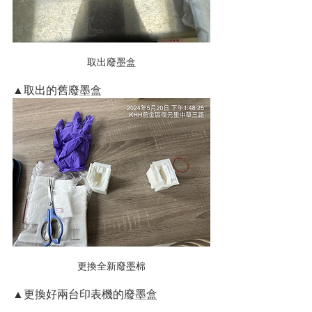
取出廢墨盒
▲取出的舊廢墨盒
更換全新廢墨棉
▲更換好兩台印表機的廢墨盒