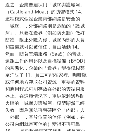
過去，企業普遍採用「城堡與護城河」
（Castle-and-Moat）的防禦模式 14。
這種模式假設企業內部網路是安全的
「城堡」，外部網路則是危險的「護城
河」。只要在邊界（例如防火牆）做好
防護，阻止外敵入侵，城堡內部的人員
和設備就可以被信任，自由活動 14。
然而，隨著雲端服務（SaaS）的普及、
遠距工作的興起以及自攜設備（BYOD）
的常態化，企業的「邊界」變得模糊甚
至消失了 11。員工可能在家裡、咖啡廳
或任何地方存取公司資源；重要的資料
和應用程式可能存放在外部的雲端伺服
器上。在這種情況下，單純依賴邊界防
火牆的「城堡與護城河」模型顯然已經
失效，因為無法再明確區分「內部」與
「外部」，基於位置的信任（例如，在
公司內網就是可信的）變得不再可靠 
18。一旦攻擊者突破了邊界，或是有內