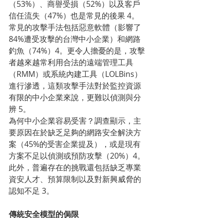
（53%）、商譽受損（52%）以及客戶
信任流失（47%）也是常見的後果 4。
常見的攻擊手法包括惡意軟體（影響了
84%遭受攻擊的台灣中小企業）和網路
釣魚（74%）4。更令人擔憂的是，攻擊
者越來越常利用合法的遠端管理工具
（RMM）或系統內建工具（LOLBins）
進行滲透，這類攻擊手法對於監控資源
有限的中小企業來說，更難以偵測與分
辨 5。
為何中小企業容易受害？調查顯示，主
要原因在於缺乏足夠的網路安全解決方
案（45%的受害企業提及），或是現有
方案不足以偵測或預防攻擊（20%）4。
此外，普遍存在的挑戰還包括缺乏專業
資安人才、預算限制以及對新興威脅的
認知不足 3。
傳統安全模型的侷限