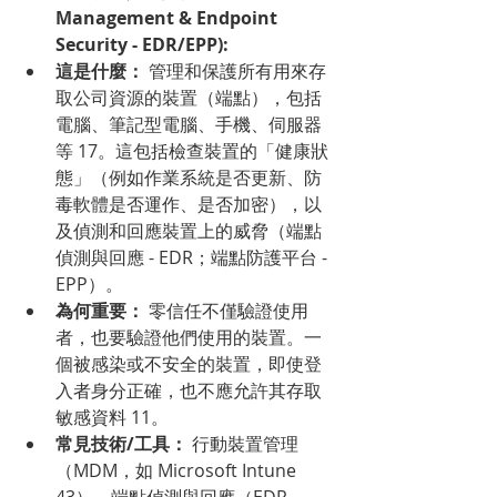
Management & Endpoint 
Security - EDR/EPP):
這是什麼：
 管理和保護所有用來存
取公司資源的裝置（端點），包括
電腦、筆記型電腦、手機、伺服器
等 17。這包括檢查裝置的「健康狀
態」（例如作業系統是否更新、防
毒軟體是否運作、是否加密），以
及偵測和回應裝置上的威脅（端點
偵測與回應 - EDR；端點防護平台 - 
EPP）。
為何重要：
 零信任不僅驗證使用
者，也要驗證他們使用的裝置。一
個被感染或不安全的裝置，即使登
入者身分正確，也不應允許其存取
敏感資料 11。
常見技術/工具：
 行動裝置管理
（MDM，如 Microsoft Intune 
43）、端點偵測與回應（EDR，