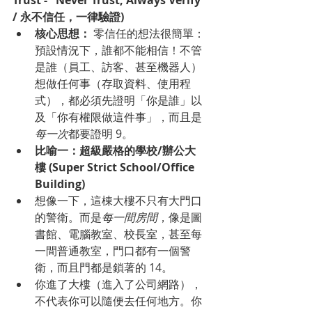
/ 永不信任，一律驗證)
核心思想：
 零信任的想法很簡單：
預設情況下，誰都不能相信！不管
是誰（員工、訪客、甚至機器人）
想做任何事（存取資料、使用程
式），都必須先證明「你是誰」以
及「你有權限做這件事」，而且是
每一次
都要證明 9。
比喻一：超級嚴格的學校/辦公大
樓 (Super Strict School/Office 
Building)
想像一下，這棟大樓不只有大門口
的警衛。而是
每一間房間
，像是圖
書館、電腦教室、校長室，甚至每
一間普通教室，門口都有一個警
衛，而且門都是鎖著的 14。
你進了大樓（進入了公司網路），
不代表你可以隨便去任何地方。你