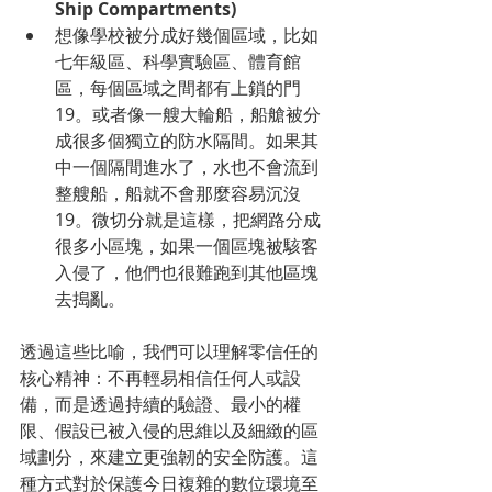
Ship Compartments)
想像學校被分成好幾個區域，比如
七年級區、科學實驗區、體育館
區，每個區域之間都有上鎖的門 
19。或者像一艘大輪船，船艙被分
成很多個獨立的防水隔間。如果其
中一個隔間進水了，水也不會流到
整艘船，船就不會那麼容易沉沒 
19。微切分就是這樣，把網路分成
很多小區塊，如果一個區塊被駭客
入侵了，他們也很難跑到其他區塊
去搗亂。
透過這些比喻，我們可以理解零信任的
核心精神：不再輕易相信任何人或設
備，而是透過持續的驗證、最小的權
限、假設已被入侵的思維以及細緻的區
域劃分，來建立更強韌的安全防護。這
種方式對於保護今日複雜的數位環境至