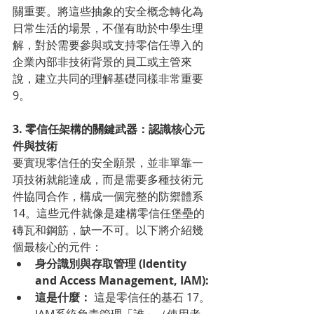
關重要。將這些抽象的安全概念轉化為
日常生活的場景，不僅有助於中學生理
解，對於需要參與或支持零信任導入的
企業內部非技術背景的員工或主管來
說，建立共同的理解基礎同樣非常重要 
9。
3. 零信任架構的關鍵武器：認識核心元
件與技術
要實現零信任的安全願景，並非單靠一
項技術就能達成，而是需要多種技術元
件協同合作，構成一個完整的防禦體系 
14。這些元件就像是建構零信任堡壘的
磚瓦和鋼筋，缺一不可。以下將介紹幾
個最核心的元件：
身分識別與存取管理 (Identity 
and Access Management, IAM):
這是什麼：
 這是零信任的基石 17。
IAM系統負責管理「誰」（使用者、