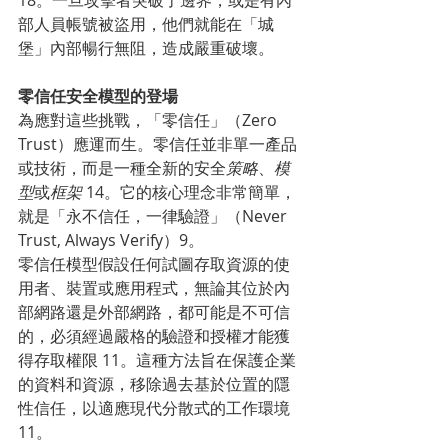
部人員帳號被盜用，他們就能在「城
堡」內部暢行無阻，造成嚴重破壞。
零信任安全模型的登場
為應對這些挑戰，「零信任」（Zero 
Trust）應運而生。零信任並非單一產品
或技術，而是一種全新的安全
策略
、
模
型
或
框架
 14。它的核心理念非常簡單，
就是「永不信任，一律驗證」（Never 
Trust, Always Verify）9。
零信任模型假設任何試圖存取資源的使
用者、裝置或應用程式，無論其位於內
部網路還是外部網路，都可能是不可信
的，必須經過嚴格的驗證和授權才能獲
得存取權限 11。這種方法旨在保護企業
的資料和資源，移除過去基於位置的隱
性信任，以適應現代分散式的工作環境 
11。