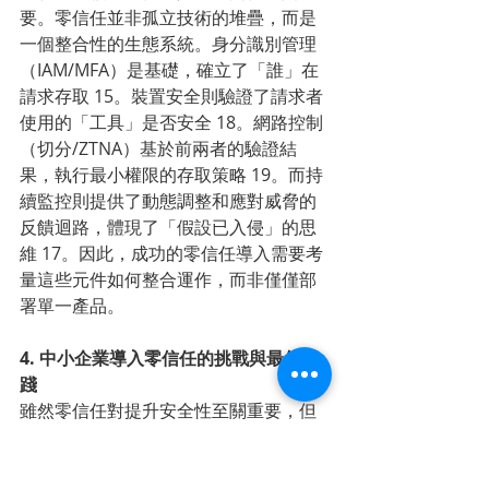
要。零信任並非孤立技術的堆疊，而是
一個整合性的生態系統。身分識別管理
（IAM/MFA）是基礎，確立了「誰」在
請求存取 15。裝置安全則驗證了請求者
使用的「工具」是否安全 18。網路控制
（切分/ZTNA）基於前兩者的驗證結
果，執行最小權限的存取策略 19。而持
續監控則提供了動態調整和應對威脅的
反饋迴路，體現了「假設已入侵」的思
維 17。因此，成功的零信任導入需要考
量這些元件如何整合運作，而非僅僅部
署單一產品。
4. 中小企業導入零信任的挑戰與最佳實
踐
雖然零信任對提升安全性至關重要，但
對於資源相對有限的中小企業（SMB）
來說，導入過程確實會面臨一些獨特的
挑戰。然而，透過了解這些挑戰並採取