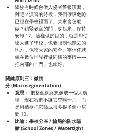
學校有時候會做入侵者警報演習，
對吧？演習的時候，我們假設危險
已經在學校裡面了。大家會怎麼
做？鎖緊教室的門，躲起來，保持
安靜 17。這樣做的目的，就是即使
壞人進了學校，也要限制他能去的
地方，保護大家的安全。零信任就
像在數位世界裡做同樣的事情——
把內部的「門」也鎖好。
關鍵原則三：微切
分 (Microsegmentation)
意思：
 把整個網路想像成一個大廣
場，現在我們不讓它空曠一片，而
是用牆壁把它隔成很多很多個小房
間 10。
比喻：學校分區 / 輪船的防水隔
艙 (School Zones / Watertight 