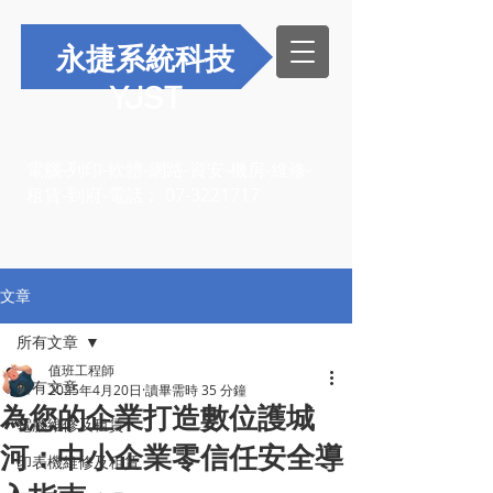
永捷系統科技
YJST
電腦-列印-軟體-網路-資安-機房-維修-
租賃-到府-電話：
07-3221717
文章
所有文章
值班工程師
所有文章
2025年4月20日
讀畢需時 35 分鐘
為您的企業打造數位護城
電腦維修及租賃
河：中小企業零信任安全導
印表機維修及租賃