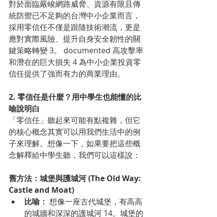
對於面臨嚴峻網路威脅、資源有限且傳
統防禦已不足夠的台灣中小企業而言，
採用零信任不僅是跟隨技術潮流，更是
應對實際風險、提升自身安全韌性的關
鍵策略轉變 3。 documented 高攻擊率
和潛在的巨大損失 4 為中小企業投資零
信任提供了強而有力的商業理由。
2. 零信任是什麼？用中學生也能懂的比
喻說明白
「零信任」聽起來可能有點複雜，但它
的核心概念其實可以用我們生活中的例
子來理解。想像一下，如果要把這些概
念解釋給中學生聽，我們可以這樣說：
舊方法：城堡與護城河 (The Old Way: 
Castle and Moat)
比喻：
 想像一座古代城堡，有高高
的城牆和深深的護城河 14。城堡的