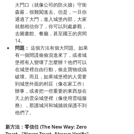
大門口（就像公司的防火牆）守衛
森嚴，很難闖進去。但是，一旦你
通過了大門，進入城堡內部，大家
就都相信你了，你可以到處參觀，
去圖書館、餐廳，甚至國王的房間 
14。
問題：
 這個方法有個大問題。如果
有一個間諜偷偷混進來了，或者城
堡裡有人變壞了怎麼辦？他們可以
在城堡裡自由行動，偷走寶物或搞
破壞。而且，如果城堡裡的人需要
到城堡外面的村莊（像在家工作）
辦事，或者把一些重要的東西放在
天上的雲朵城堡裡（像使用雲端服
務），那護城河和城牆就保護不到
他們了。
新方法：零信任 (The New Way: Zero 
Trust - "Never Trust, Always Verify" 