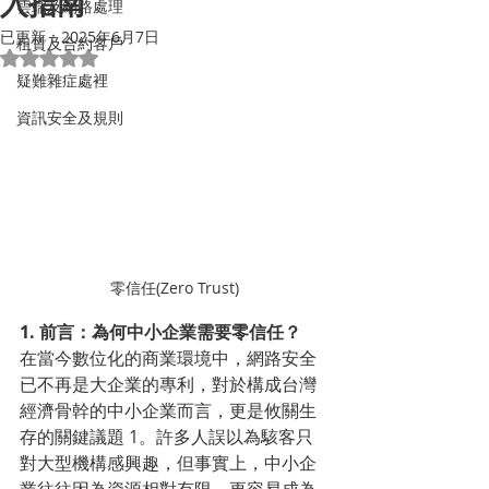
入指南
雲端及網路處理
已更新：
2025年6月7日
租賃及合約客戶
評等為 NaN（最高為 5 顆星）。
疑難雜症處裡
資訊安全及規則
零信任(Zero Trust)
1. 前言：為何中小企業需要零信任？
在當今數位化的商業環境中，網路安全
已不再是大企業的專利，對於構成台灣
經濟骨幹的中小企業而言，更是攸關生
存的關鍵議題 1。許多人誤以為駭客只
對大型機構感興趣，但事實上，中小企
業往往因為資源相對有限，更容易成為