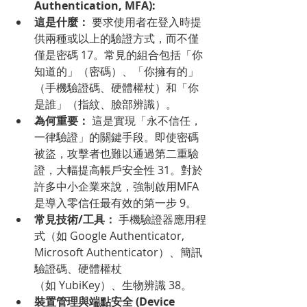
Authentication, MFA):
這是什麼：
 要求使用者在登入時提
供兩種或以上的驗證方式，而不僅
僅是密碼 17。常見的組合包括「你
知道的」（密碼）、「你擁有的」
（手機驗證碼、硬體權杖）和「你
是誰」（指紋、臉部辨識）。
為何重要：
 這是實現「永不信任，
一律驗證」的關鍵手段。即使密碼
被盜，攻擊者也難以通過第二重驗
證，大幅提高帳戶安全性 31。對於
許多中小企業來說，強制啟用MFA
是導入零信任最有效的第一步 9。
常見技術/工具：
 手機驗證器應用程
式（如 Google Authenticator, 
Microsoft Authenticator）、簡訊
驗證碼、硬體權杖
（如 YubiKey）、生物辨識 38。
裝置管理與端點安全 (Device 