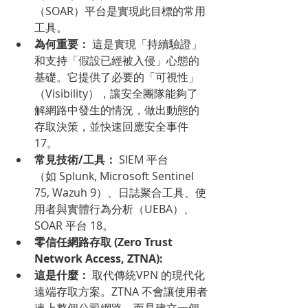
（SOAR）平台是實現此目標的常用
工具。
為何重要：
 這是實現「持續驗證」
和支持「假設已經被入侵」心態的
基礎。它提供了必要的「可視性」
（Visibility），讓安全團隊能夠了
解網路中發生的情況，做出動態的
存取決策，並快速回應安全事件 
17。
常見技術/工具：
 SIEM 平台
（如 Splunk, Microsoft Sentinel 
75, Wazuh 9）、日誌聚合工具、使
用者與實體行為分析（UEBA）、
SOAR 平台 18。
零信任網路存取 (Zero Trust 
Network Access, ZTNA):
這是什麼：
 取代傳統VPN 的現代化
遠端存取方案。ZTNA 不會讓使用者
連上整個公司網路，而是建立一個