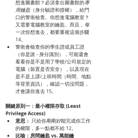
想進圖書館？必須拿出圖書館的
專
用鑰匙
（身分驗證和授權），給門
口的警衛檢查。你想進電腦教室？
又需要電腦教室的鑰匙。而且，
每
一次
你想進去，都要重複這個步驟 
14。
警衛會檢查你的學生證或員工證
（你是誰 - 身分識別），可能還會
看看你是不是用了學校/公司規定的
電腦（裝置是否安全），以及現在
是不是上課/上班時間（時間、地點
等背景資訊），確認一切沒問題，
才會讓你進去 15。
關鍵原則一：最小權限存取 (Least 
Privilege Access)
意思：
 只給你
剛剛好
能完成你工作
的權限，多一點都不給 12。
比喻：房間鑰匙 vs. 萬能鑰