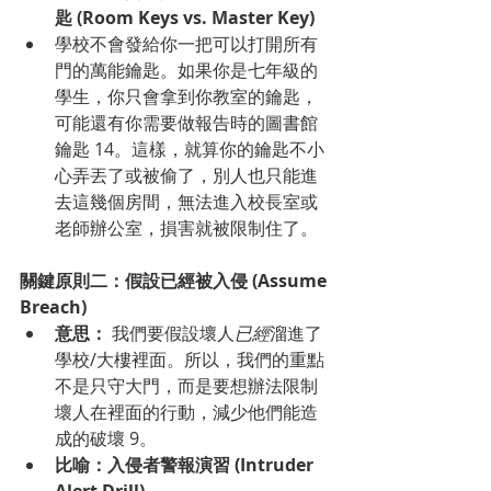
匙 (Room Keys vs. Master Key)
學校不會發給你一把可以打開所有
門的萬能鑰匙。如果你是七年級的
學生，你只會拿到你教室的鑰匙，
可能還有你需要做報告時的圖書館
鑰匙 14。這樣，就算你的鑰匙不小
心弄丟了或被偷了，別人也只能進
去這幾個房間，無法進入校長室或
老師辦公室，損害就被限制住了。
關鍵原則二：假設已經被入侵 (Assume 
Breach)
意思：
 我們要假設壞人
已經
溜進了
學校/大樓裡面。所以，我們的重點
不是只守大門，而是要想辦法限制
壞人在裡面的行動，減少他們能造
成的破壞 9。
比喻：入侵者警報演習 (Intruder 
Alert Drill)