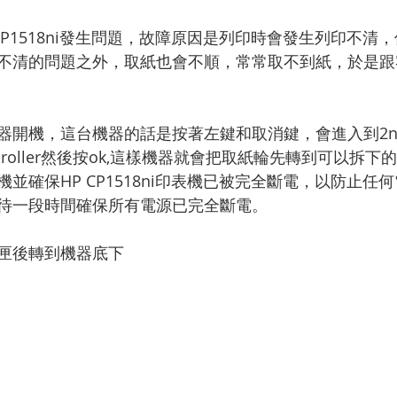
為 5 顆星）。
CP1518ni發生問題，故障原因是列印時會發生列印不清
不清的問題之外，取紙也會不順，常常取不到紙，於是跟
開機，這台機器的話是按著左鍵和取消鍵，會進入到2ndary 
k roller然後按ok,這樣機器就會把取紙輪先轉到可以拆
並確保HP CP1518ni印表機已被完全斷電，以防止任
待一段時間確保所有電源已完全斷電。
匣後轉到機器底下