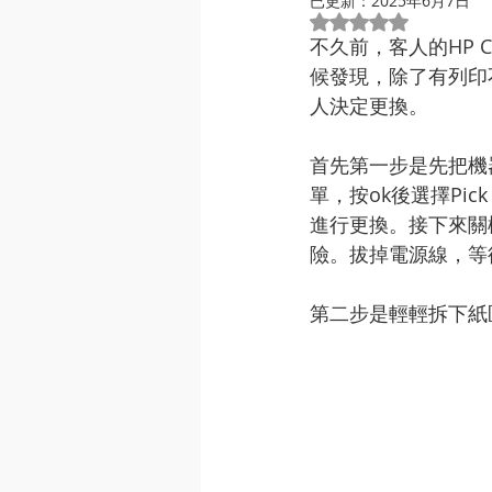
已更新：
2025年6月7日
評等為 NaN（最高
不久前，客人的HP 
候發現，除了有列印
人決定更換。
首先第一步是先把機器
單，按ok後選擇Pic
進行更換。接下來關機
險。拔掉電源線，等
第二步是輕輕拆下紙