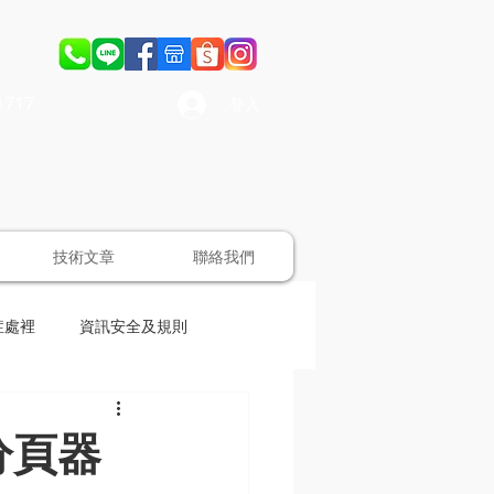
1717
登入
技術文章
聯絡我們
症處裡
資訊安全及規則
分頁器