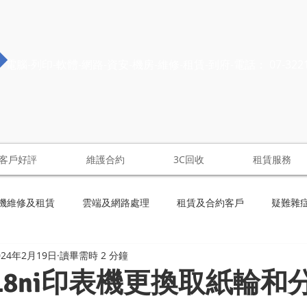
電腦-列印-軟體-網路-資安-機房-維修-租賃-到府-電話： 07-322
客戶好評
維護合約
3C回收
租賃服務
機維修及租賃
雲端及網路處理
租賃及合約客戶
疑難雜
024年2月19日
讀畢需時 2 分鐘
1518ni印表機更換取紙輪和