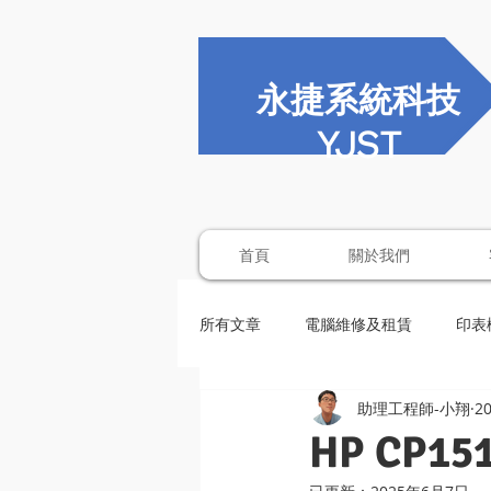
永捷系統科技
YJST
首頁
關於我們
所有文章
電腦維修及租賃
印表
助理工程師-小翔
2
HP CP